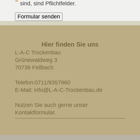
sind, sind Pflichtfelder.
Hier finden Sie uns
L-A-C Trockenbau
Grünewaldweg
3
70736
Fellbach
Telefon:0711/9357960
E-Mail: info@L-A-C-Trockenbau.de
Nutzen Sie auch gerne unser
Kontaktformular.